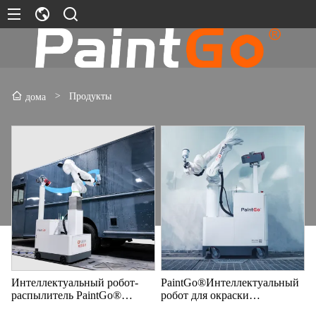
>
Продукты
дома
Интеллектуальный робот-
PaintGo®Интеллектуальный
распылитель PaintGo®
робот для окраски
(ПГ-98E)
распылением (ПГ-90E)