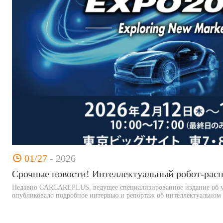
01/27
- 2026
Недавно CARCAREPLUS, ведущее специализированное издание об у
опубликовало подробное интервью и репортаж об интеллектуальном р
котором подробно рассказывается о его успешной работе на тайвань
официальном запуске в Японии! PaintGo, как инновационный техно
специализирующийся на автомобильном послепродажном обслужива