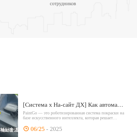
сотрудников
[Система x На-сайт ДХ] Как автоматизированные роботы-маляры изменят «здравый смысл покраски» ── Все о нехватке мастеров, реагировании на рекомендации и использовании субсидий
PaintGo — это роботизированная система покраски на
базе искусственного интеллекта, которая решает
проблему нехватки квалифицированной рабочей
силы в сфере кузовного ремонта. Она обеспечивает
06/25
- 2025
стабильное качество, поддерживает прозрачность и