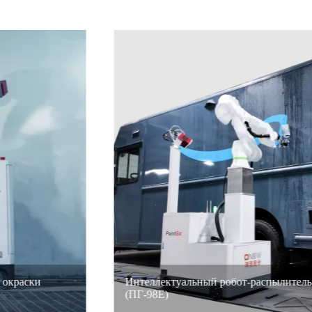
Интеллектуальный робот-распылитель PaintGo®
(ПГ-98E)