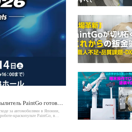
Срочные новости! Интеллектуальный робот-распылитель PaintGo готовится к запуску в Японии – приглашение на IAAE2026!
ходе за автомобилями в Японии,
оботе-краскопульте PaintGo, в
ском рынке и радостной новости об
логический продукт,
нии, широко используется и