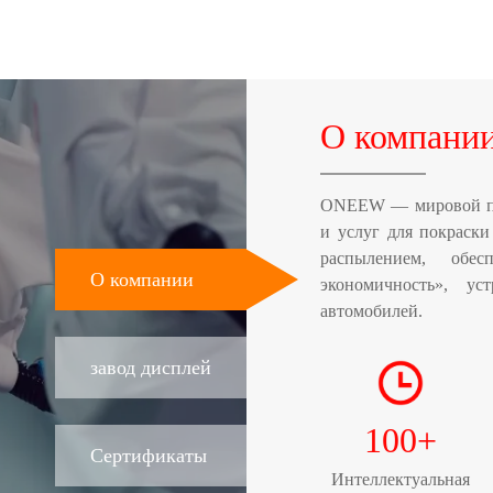
О компани
ONEEW — мировой по
и услуг для покраски
распылением, обес
О компании
экономичность», у
автомобилей.
завод дисплей
100
+
Сертификаты
Интеллектуальная