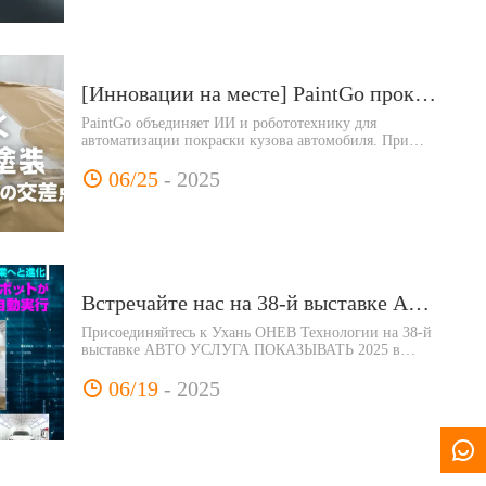
повышает эффективность, помогая небольшим
мастерским модернизироваться, несмотря на текущие
проблемы с субсидиями.
[Инновации на месте] PaintGo прокладывает путь будущему покраски листового металла — на стыке нехватки мастеров, проблем качества и цифровой трансформации
PaintGo объединяет ИИ и робототехнику для
автоматизации покраски кузова автомобиля. При
поддержке ДЖАРВА он решает проблему нехватки
рабочей силы и повышает качество в Азии и Европе.
06/25
- 2025
Встречайте нас на 38-й выставке АВТО УСЛУГА ПОКАЗЫВАТЬ 2025 в Токио!
Присоединяйтесь к Ухань ОНЕВ Технологии на 38-й
выставке АВТО УСЛУГА ПОКАЗЫВАТЬ 2025 в
Токио Большой Взгляд. Откройте для себя
интеллектуального робота для покраски автомобилей
06/19
- 2025
PaintGo® с помощью живых демонстраций. Стенд:
Восточный зал 2, стенд 233.