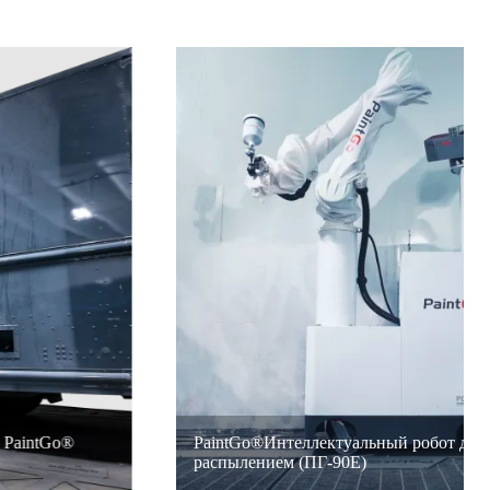
PaintGo®Интеллектуальный робот для окраски
распылением (ПГ-90E)