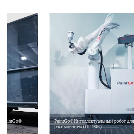
PaintGo®Интеллектуальный робот для окраски
распылением (ПГ-90E)