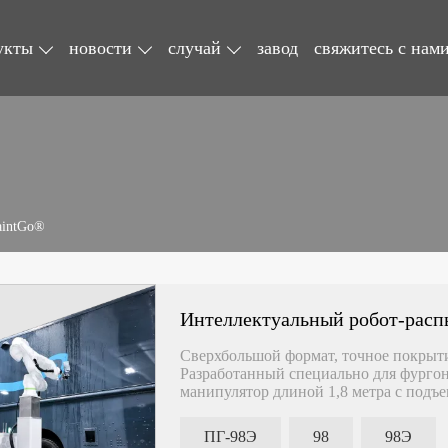
укты
новости
случай
завод
свяжитесь с нам
aintGo®
Интеллектуальный робот-расп
Сверхбольшой формат, точное покры
Разработанный специально для фургон
манипулятор длиной 1,8 метра с подъ
распыления, легко справляясь с боко
покрывает автомобили длиной 5–7,5 
ПГ-98Э
98
98Э
ИИ Зрение + Динамическая компенса