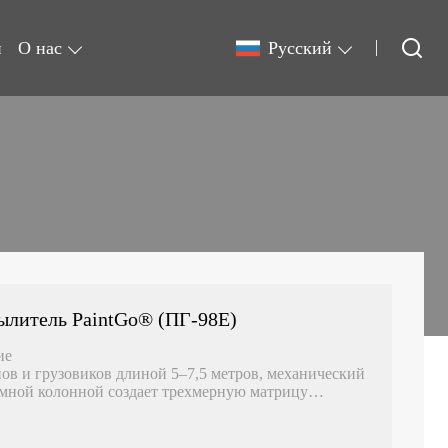
и
О нас
Pусский
ылитель PaintGo® (ПГ-98E)
тие
ов и грузовиков длиной 5–7,5 метров, механический
емной колонной создает трехмерную матрицу
выми панелями и нижними юбками. Один агрегат
метров, повышая эффективность распыления на 40%!
ция пути