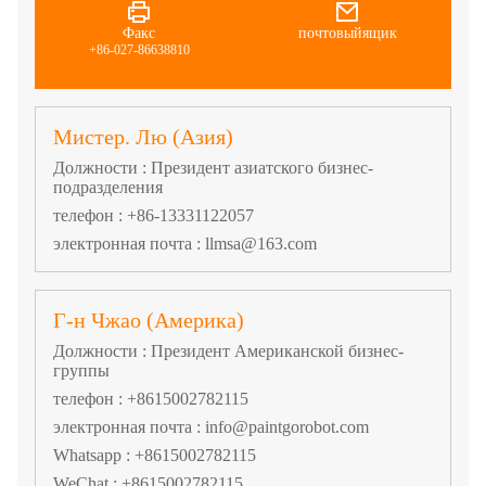
Факс
почтовыйящик
+86-027-86638810
Мистер. Лю (Азия)
Должности : Президент азиатского бизнес-
подразделения
телефон : +86-13331122057
электронная почта : llmsa@163.com
Г-н Чжао (Америка)
Должности : Президент Американской бизнес-
группы
телефон : +8615002782115
электронная почта : info@paintgorobot.com
Whatsapp : +8615002782115
WeChat : +8615002782115